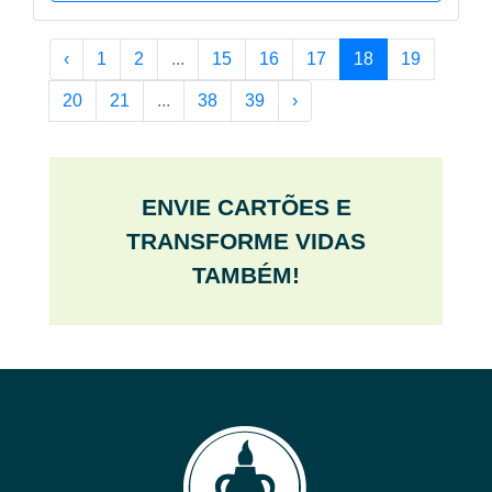
‹
1
2
...
15
16
17
18
19
20
21
...
38
39
›
ENVIE CARTÕES E
TRANSFORME VIDAS
TAMBÉM!